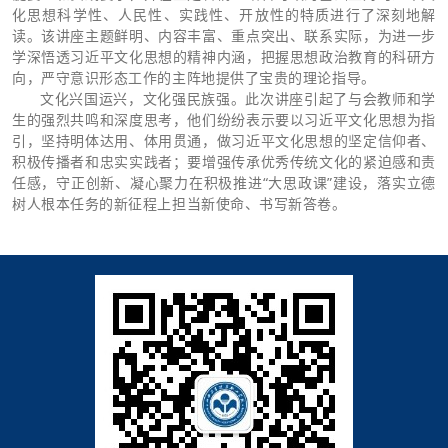
化思想科学性、人民性、实践性、开放性的特质进行了深刻地解
读。该讲座主题鲜明、内容丰富、重点突出、联系实际，为进一步
学深悟透习近平文化思想的精神内涵，把握思想政治教育的科研方
向，严守意识形态工作的主阵地提供了宝贵的理论指导。
文化兴国运兴，文化强民族强。此次讲座引起了与会教师和学
生的强烈共鸣和深度思考，他们纷纷表示要以习近平文化思想为指
引，坚持明体达用、体用贯通，做习近平文化思想的坚定信仰者、
积极传播者和忠实实践者；要增强传承优秀传统文化的紧迫感和责
任感，守正创新、凝心聚力在积极推进“大思政课”建设，落实立德
树人根本任务的新征程上担当新使命、书写新答卷。