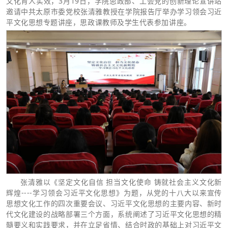
文化育人实效，3月19日，学院思政部、工会党的创新理论宣讲站
邀请中共太原市委党校张清雅教授在学院报告厅举办学习领会习近
平文化思想专题讲座，思政课教师及学生代表参加讲座。
张清雅以《坚定文化自信 担当文化使命 铸就社会主义文化新
辉煌----学习领会习近平文化思想》为题，从党的十八大以来宣传
思想文化工作的四次重要会议、习近平文化思想的主要内容、新时
代文化建设的战略部署三个方面，系统阐述了习近平文化思想的精
髓要义和实践要求，并在立足省情、结合时政的基础上对习近平文