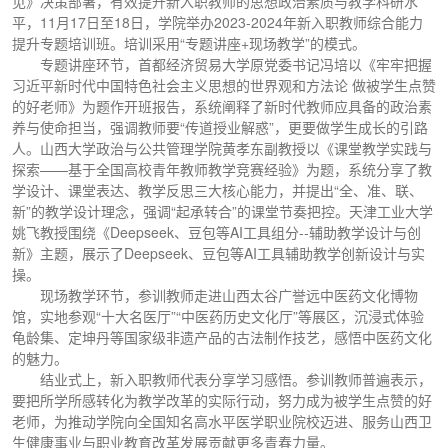
见》决策部署，有效提升新入职教师的思想政治素质与教学科研水
平，11月17日至18日，学院举办2023-2024年新入职教师综合能力
提升专题培训班。培训采用“专题讲座+现场教学”的模式。
专题讲座环节，首都经济贸易大学原党委书记冯培以《牢牢把握
习近平新时代中国特色社会主义思想的世界观和方法论 做被学生点赞
的好老师》为题作开班报告，系统阐释了新时代教师应具备的政治素
养与使命担当，强调教师要“传道授业解惑”，更要做学生成长的引路
人。山西大学政治与公共管理学院黄孝东副教授以《课堂教学实践与
探索——基于全国高校青年教师教学竞赛经验》为题，系统分享了教
学设计、课堂表达、教学反思三大核心能力，并提出“全、准、联、
新”的教学设计理念，强调“起承转合”的课堂节奏把控。天津工业大学
姚飞教授围绕《Deepseek、豆包等AI工具组分--辅助教学设计与创
新》主题，展示了Deepseek、豆包等AI工具辅助教学创新设计与实
操。
现场教学环节，参训教师走进山西太谷广誉远中医药文化博物
馆，实地参观“十大名医厅”“中医药历史文化厅”等展区，沉浸式体验
龟龄集、定坤丹等国家级非遗产品的古法制作技艺，感悟中医药文化
的魅力。
结业式上，新入职教师代表分享学习感悟。参训教师普遍表示，
要把所学所感转化为教学改革的实际行动，努力成为被学生点赞的好
老师，为推动学院向全国知名高水平医学职业院校迈进、服务山西卫
生健康事业与职业教育改革发展贡献更多青春力量。