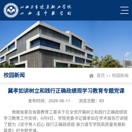
校园新闻
首页
>>
校园新闻
冀孝如讲树立和践行正确政绩观学习教育专题党课
发布时间：2026-06-11 浏览次数：
83
根据省委及省委教育工委关于在全党开展树立和践行正确政绩观
学习教育工作安排，6月9日，学院党委书记冀孝如在学术报告厅讲授
了题为《坚守育人初心 践行正确政绩观 奋力谱写学院高质量发展新
篇章》的专题党课。