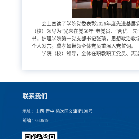
会上宣读了学院党委表彰2026年度先进基
（校）领导为“光荣在党50年”老党员、“两优一
书。护理学院第一党支部书记张琦，思想政治教
个人发言。冀孝如带领全体党员重温入党誓词。
学院（校）领导，全体在职教职工党员、离
联系我们
地址：山西·晋中 榆次区文津街100号
邮编：030619