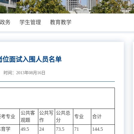
政务
学生管理
教育教学
岗位面试入围人员名单
间：2013年08月16日
公共客
公共写
公共总
报考专业
专业
合计
观题
作
分
体育学
49.5
24
73.5
71
144.5