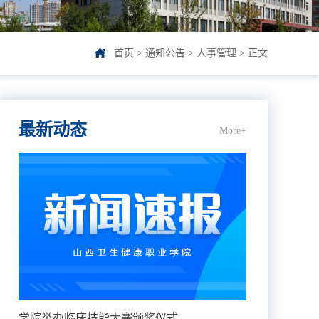
首页
>
通知公告
>
人事管理
> 正文
最新动态
More+
学院举办临床技能大赛颁奖仪式...